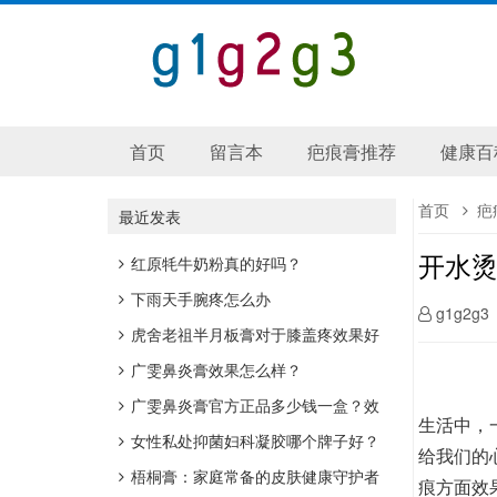
首页
留言本
疤痕膏推荐
健康百
首页
疤
最近发表
开水
红原牦牛奶粉真的好吗？
下雨天手腕疼怎么办
g1g2g3
虎舍老祖半月板膏对于膝盖疼效果好
吗？
广雯鼻炎膏效果怎么样？
广雯鼻炎膏官方正品多少钱一盒？效
生活中，
果好吗？
女性私处抑菌妇科凝胶哪个牌子好？
给我们的
梧桐膏：家庭常备的皮肤健康守护者
痕方面效