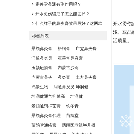
霍善堂鼻渊有副作用吗？
开水烫伤留疤了怎么能去掉？
什么牌子的鼻炎膏效果最好？这两款
开水烫伤
浅、或凸
口碑之选值得一试
标签列表
活质量。
景颇鼻炎膏
梧桐膏
广雯鼻炎膏
润通鼻炎灵
霍善堂鼻炎膏
玉颜疤痕膏
内蒙古沙蒿
内蒙古鼻炎
鼻炎膏
土方鼻炎膏
鸿景生物
润通鼻炎灵 坤润健
坤润健通气抑菌高
坤润健
景颇通窍抑菌膏
铁冬青
景颇鼻炎膏代理
苗鹊堂
苗鹊堂通络膏
药朗医老祖半月板