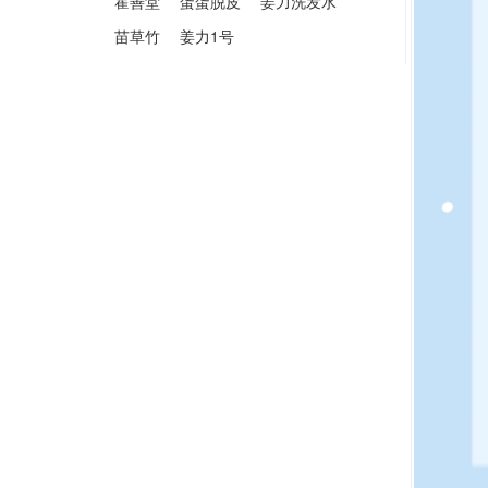
霍善堂
蛋蛋脱皮
姜力洗发水
苗草竹
姜力1号