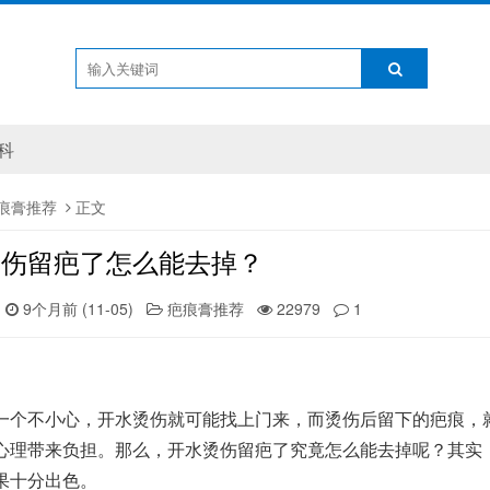
科
痕膏推荐
正文
烫伤留疤了怎么能去掉？
9个月前 (11-05)
疤痕膏推荐
22979
1
一个不小心，开水烫伤就可能找上门来，而烫伤后留下的疤痕，
心理带来负担。那么，开水烫伤留疤了究竟怎么能去掉呢？其实
果十分出色。