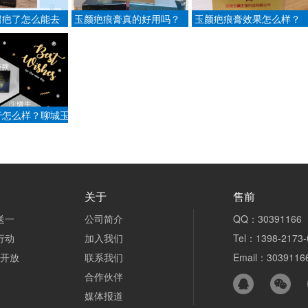
留疤了怎么能去
玉颜疤痕膏真的好用吗？
玉颜疤痕膏效果怎么样？
膏怎么样？聊城玉
究所真的有吗？
关于
售前
送一
公司简介
QQ：30391166
行动
加入我们
Tel：1398-2173-
n开放
联系我们
Email：3039116
合作伙伴
媒体报道