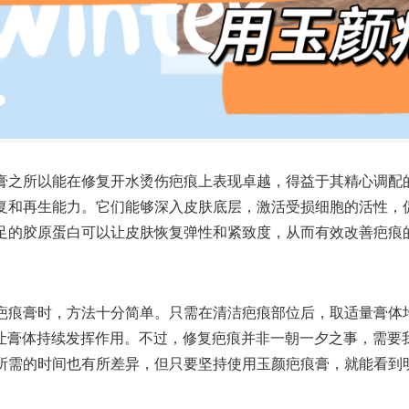
膏之所以能在修复开水烫伤疤痕上表现卓越，得益于其精心调配
复和再生能力。它们能够深入皮肤底层，激活受损细胞的活性，
足的胶原蛋白可以让皮肤恢复弹性和紧致度，从而有效改善疤痕
疤痕膏时，方法十分简单。只需在清洁疤痕部位后，取适量膏体
3次，让膏体持续发挥作用。不过，修复疤痕并非一朝一夕之事，需
所需的时间也有所差异，但只要坚持使用玉颜疤痕膏，就能看到