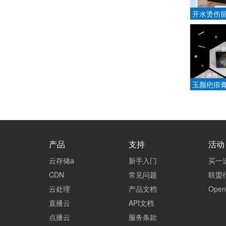
开水烫伤
掉？
玉颜疤痕
颜疤痕研
产品
支持
活动
云存储a
新手入门
买一
CDN
常见问题
联盟
云处理
产品文档
Ope
直播云
API文档
点播云
服务条款