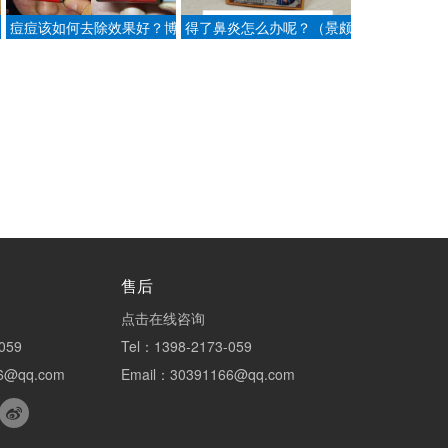
痘痘该如何去除效果好？博
得了鼻炎怎么办呢？（景颇
懂祛痘王如何？
鼻炎膏来帮助）
售后
点击在线咨询
059
Tel：1398-2173-059
6@qq.com
Email：30391166@qq.com