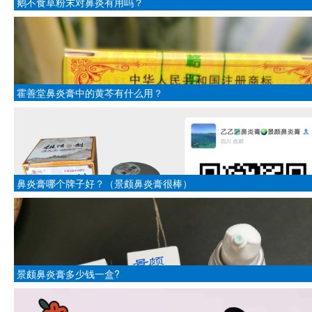
鹅不食草粉末对鼻炎有用吗？
霍善堂鼻炎膏中的黄芩有什么用？
鼻炎膏哪个牌子好？（景颇鼻炎膏很棒）
景颇鼻炎膏多少钱一盒?