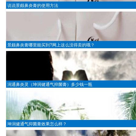
说说景颇鼻炎膏的使用方法
景颇鼻炎膏哪里能买到?网上这么没得卖的哦？
润通鼻炎灵（坤润健通气抑菌膏）多少钱一瓶
坤润健通气抑菌膏效果怎么样？