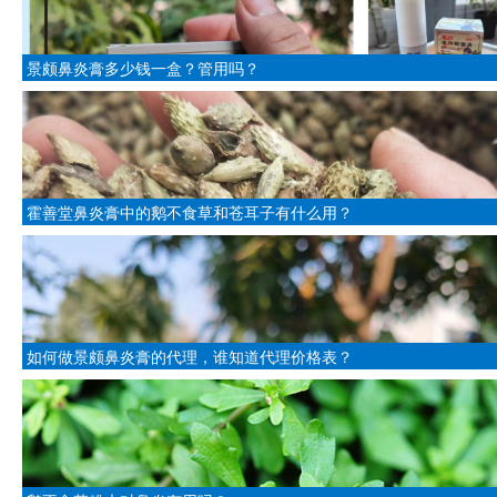
景颇鼻炎膏多少钱一盒？管用吗？
霍善堂鼻炎膏中的鹅不食草和苍耳子有什么用？
如何做景颇鼻炎膏的代理，谁知道代理价格表？