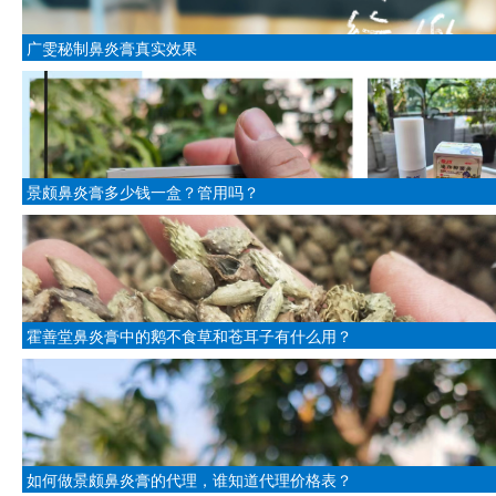
广雯秘制鼻炎膏真实效果
景颇鼻炎膏多少钱一盒？管用吗？
霍善堂鼻炎膏中的鹅不食草和苍耳子有什么用？
如何做景颇鼻炎膏的代理，谁知道代理价格表？