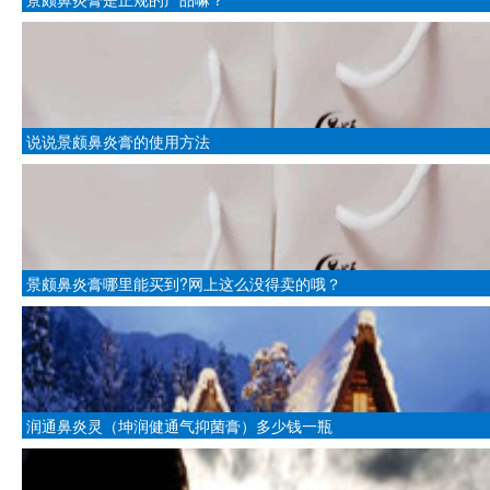
说说景颇鼻炎膏的使用方法
景颇鼻炎膏哪里能买到?网上这么没得卖的哦？
润通鼻炎灵（坤润健通气抑菌膏）多少钱一瓶